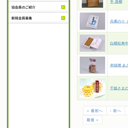
手 蒸柳
協会員のご紹介
新規会員募集
兵庫のり
白檀松寿
米味噌 あ
千姫さま
« 最初へ
‹ 前へ
最後 »