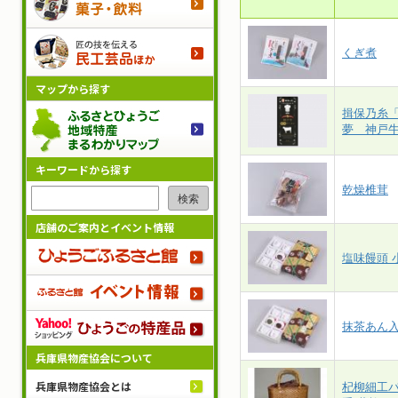
民工芸
くぎ煮
マップから探す
揖保乃糸
ふるさ
夢 神戸
キーワードから探す
乾燥椎茸
検索
店舗のご案内とイベント情報
ひょう
塩味饅頭 
ふるさ
抹茶あん入
Yah
兵庫県物産協会について
杞柳細工バ
兵庫県物産協会とは