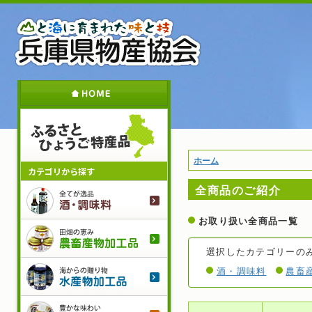
メ
イ
ン
コ
ン
テ
ホ
ン
ツ
に
移
動
現
ホーム
カテゴリから探す
在
全商品のご紹介
地
酒・調
お取り扱い全商品一覧
農畜産
選択したカテゴリーの
水産物
酒・調味料
農畜
菓子・